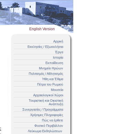
English Version
Αρχική
Εκκλησίες / Εξωκκλήσια
Έργα
Ιστορία
Εκπαίδευση
Μνημείο Ηρώων
Πολιτισμός / Αθλητισμός
Ήθη και Έθιμα
Πέτρα του Ρωμιού
Μουσεία
Αρχαιολογικοί Χώροι
Τουριστική και Οικιστική
Ανάπτυξη
Συνεργασίες / Προγράμματα
Χρήσιμες Πληροφορίες
Πώς να έρθετε
Φυσικό Περιβάλλον
Λεύκωμα Εκδηλώσεων