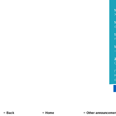
«
«
«
Back
Home
Other announcemen